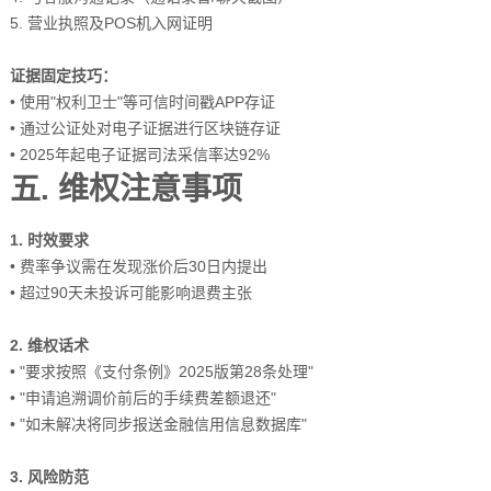
5. 营业执照及POS机入网证明
证据固定技巧：
• 使用"权利卫士"等可信时间戳APP存证
• 通过公证处对电子证据进行区块链存证
• 2025年起电子证据司法采信率达92%
五. 维权注意事项
1. 时效要求
• 费率争议需在发现涨价后30日内提出
• 超过90天未投诉可能影响退费主张
2. 维权话术
• "要求按照《支付条例》2025版第28条处理"
• "申请追溯调价前后的手续费差额退还"
• "如未解决将同步报送金融信用信息数据库"
3. 风险防范